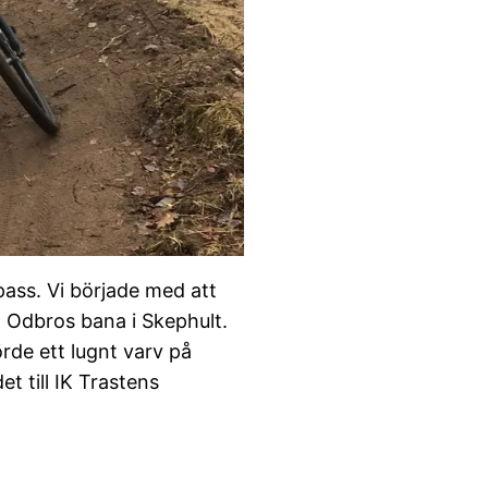
ass. Vi började med att
a Odbros bana i Skephult.
örde ett lugnt varv på
t till IK Trastens