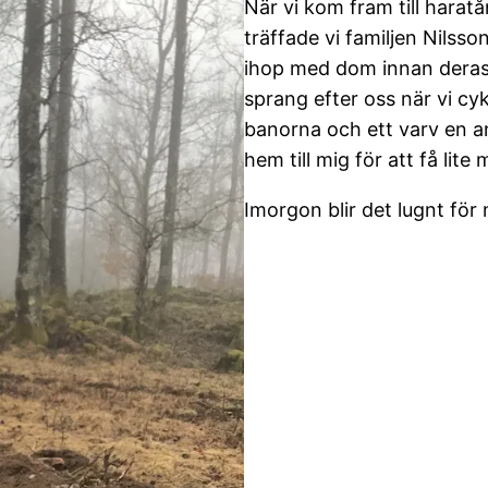
När vi kom fram till harat
träffade vi familjen Nilss
ihop med dom innan dera
sprang efter oss när vi cyk
banorna och ett varv en a
hem till mig för att få lite
Imorgon blir det lugnt för 