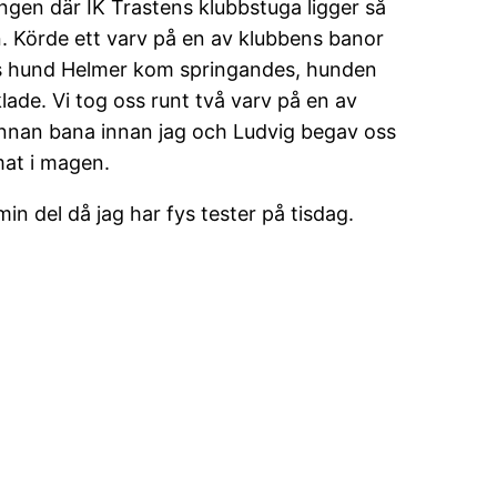
ången där IK Trastens klubbstuga ligger så
on. Körde ett varv på en av klubbens banor
s hund Helmer kom springandes, hunden
lade. Vi tog oss runt två varv på en av
nnan bana innan jag och Ludvig begav oss
 mat i magen.
min del då jag har fys tester på tisdag.