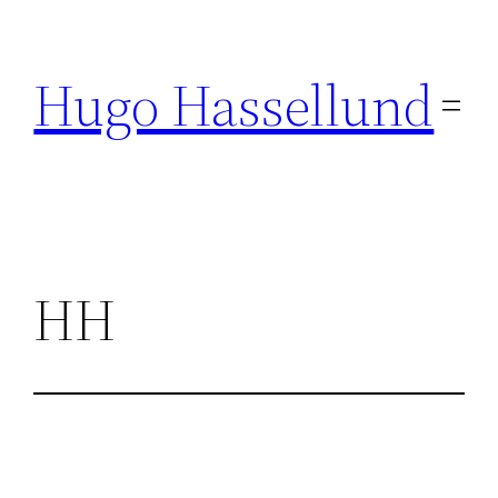
Hoppa
till
Hugo Hassellund
innehåll
HH