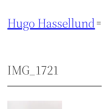
Hoppa
till
Hugo Hassellund
innehåll
IMG_1721