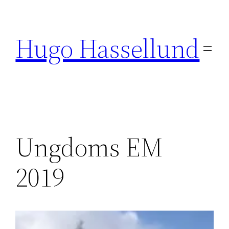
Hoppa
till
Hugo Hassellund
innehåll
Ungdoms EM
2019