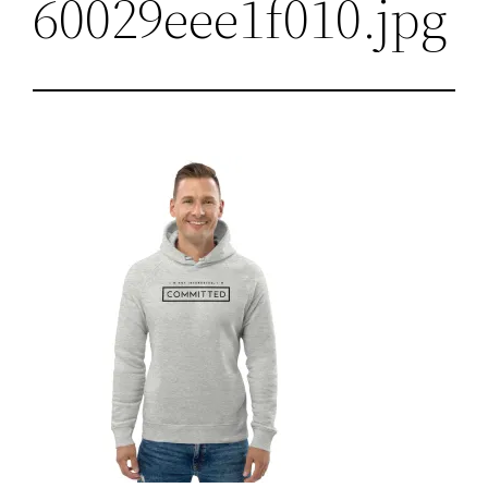
60029eee1f010.jpg