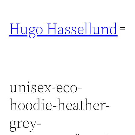
Hoppa
till
Hugo Hassellund
innehåll
unisex-eco-
hoodie-heather-
grey-